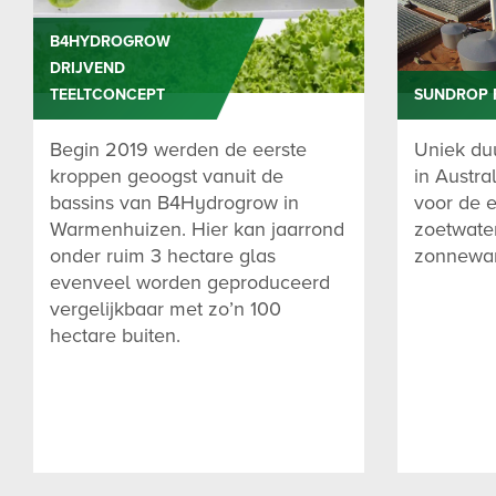
B4HYDROGROW
DRIJVEND
TEELTCONCEPT
SUNDROP 
Begin 2019 werden de eerste
Uniek du
kroppen geoogst vanuit de
in Austra
bassins van B4Hydrogrow in
voor de e
Warmenhuizen. Hier kan jaarrond
zoetwater
onder ruim 3 hectare glas
zonnewar
evenveel worden geproduceerd
vergelijkbaar met zo’n 100
hectare buiten.