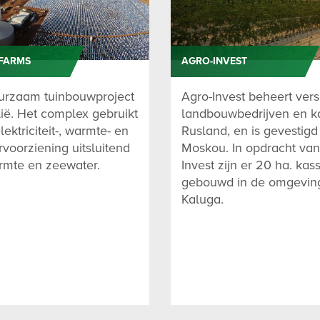
FARMS
AGRO-INVEST
urzaam tuinbouwproject
Agro-Invest beheert vers
lië. Het complex gebruikt
landbouwbedrijven en k
lektriciteit-, warmte- en
Rusland, en is gevestigd
voorziening uitsluitend
Moskou. In opdracht van
mte en zeewater.
Invest zijn er 20 ha. kas
gebouwd in de omgevin
Kaluga.