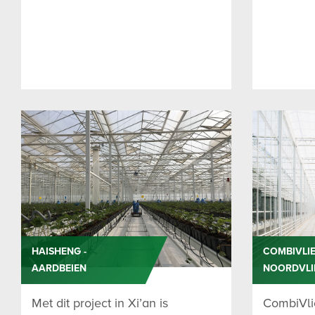
HAISHENG -
COMBIVLIE
AARDBEIEN
NOORDVLI
Met dit project in Xi’an is
CombiVli