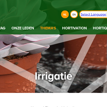
Select Language
NL
EN
VAG
ONZE LEDEN
THEMA'S
HORTIVATION
HORTIQ
Irrigatie