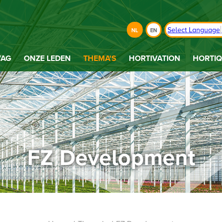
Select Language
NL
EN
VAG
ONZE LEDEN
THEMA'S
HORTIVATION
HORTIQ
FZ Development