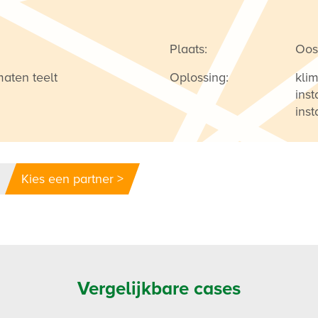
Plaats:
Oost
maten teelt
Oplossing:
klim
inst
inst
Kies een partner >
Vergelijkbare cases