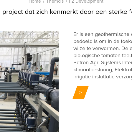
Home
Thema's
FZ Development
 project dat zich kenmerkt door een sterke 
Er is een geothermische
bedoeld is om in de toe
wijze te verwarmen. De ee
biologische tomaten teelt
Patron Agri Systems Inte
klimaatbesturing, Elektro
Irrigatie installatie verzor
>