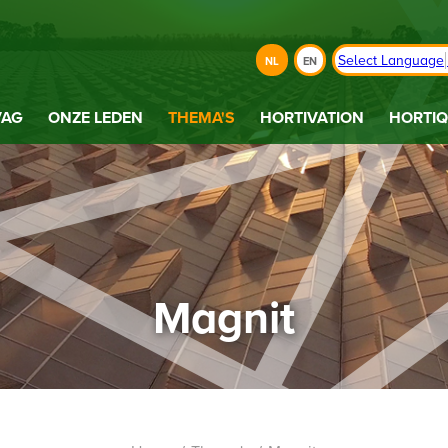
Select Language
NL
EN
VAG
ONZE LEDEN
THEMA'S
HORTIVATION
HORTIQ
Magnit