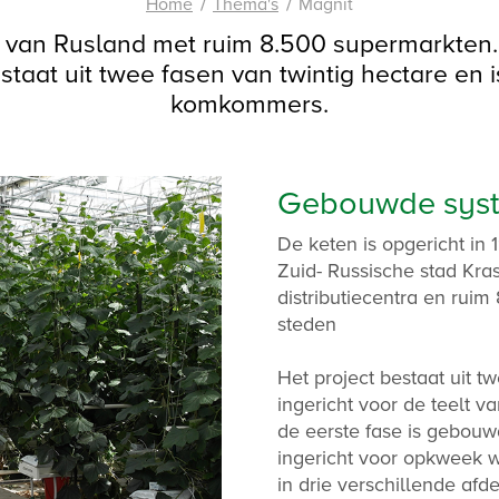
Home
Thema's
Magnit
er van Rusland met ruim 8.500 supermarkten.
aat uit twee fasen van twintig hectare en is
komkommers.
Gebouwde sys
De keten is opgericht in 
Zuid- Russische stad Kra
distributiecentra en rui
steden
Het project bestaat uit t
ingericht voor de teelt 
de eerste fase is gebouwd
ingericht voor opkweek 
in drie verschillende af