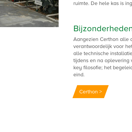
ruimte. De hele kas is in
Bijzonderhede
Aangezien Certhon alle di
verantwoordelijk voor he
alle technische installa
tijdens en na oplevering
key filosofie; het begele
eind.
Certhon >