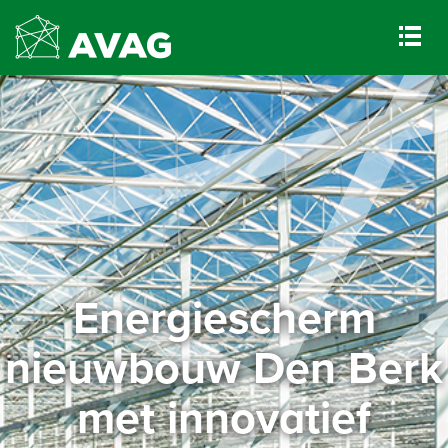
Energiescherm
nieuwbouw Den Berk
met innovatief