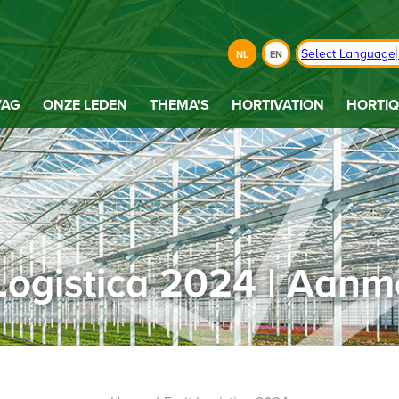
Select Language
NL
EN
VAG
ONZE LEDEN
THEMA'S
HORTIVATION
HORTIQ
 Logistica 2024 | Aanm