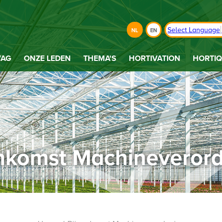
Select Language
NL
EN
VAG
ONZE LEDEN
THEMA'S
HORTIVATION
HORTIQ
nkomst Machineveror