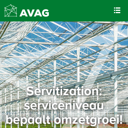
Servitization:
serviceniveau
bepaalt omzetgroei!