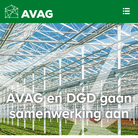
AVAG en DGD gaan
samenwerking aan