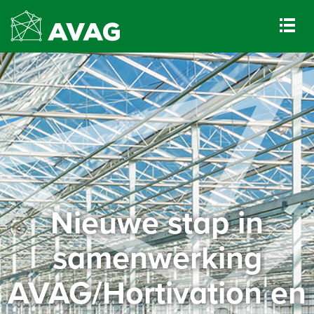
Nieuwe stap in
samenwerking
AVAG/Hortivation en