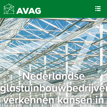
Nederlandse
glastuinbouwbedrijve
verkennen kansen in