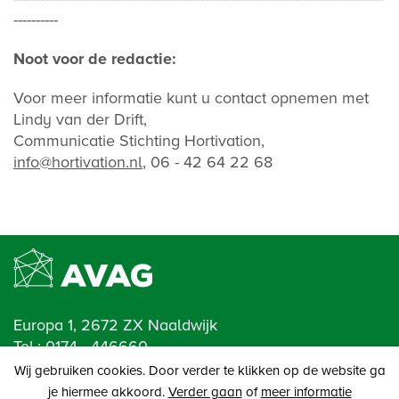
----------
Noot voor de redactie:
Voor meer informatie kunt u contact opnemen met
Lindy van der Drift,
Communicatie Stichting Hortivation,
info@hortivation.nl
, 06 - 42 64 22 68
Europa 1, 2672 ZX Naaldwijk
Tel.:
0174 - 446660
E-mail:
info@avag.nl
Wij gebruiken cookies. Door verder te klikken op de website ga
je hiermee akkoord.
Verder gaan
of
meer informatie