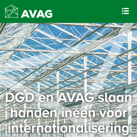
DGD en AVAG slaan
handen ineen voor
internationalisering