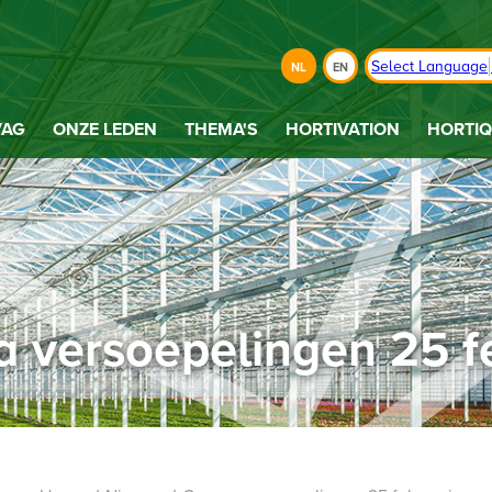
Select Language
NL
EN
VAG
ONZE LEDEN
THEMA'S
HORTIVATION
HORTIQ
 versoepelingen 25 f