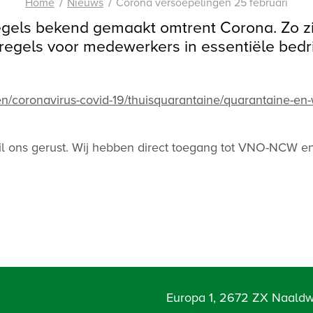
Home
Nieuws
Corona versoepelingen 25 februari
egels bekend gemaakt omtrent Corona. Zo zi
regels voor medewerkers in essentiële bedr
en/coronavirus-covid-19/thuisquarantaine/quarantaine-en
ail ons gerust. Wij hebben direct toegang tot VNO-NCW 
Europa 1, 2672 ZX Naaldw