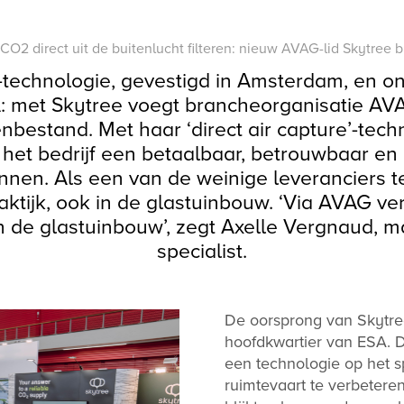
CO2 direct uit de buitenlucht filteren: nieuw AVAG-lid Skytree 
2-technologie, gevestigd in Amsterdam, en o
A: met Skytree voegt brancheorganisatie A
estand. Met haar ‘direct air capture’-techn
 het bedrijf een betaalbaar, betrouwbaar en
nnen. Als een van de weinige leveranciers t
raktijk, ook in de glastuinbouw. ‘Via AVAG v
n de glastuinbouw’, zegt Axelle Vergnaud, 
specialist.
De oorsprong van Skytree
hoofdkwartier van ESA.
een technologie op het s
ruimtevaart te verbeteren.