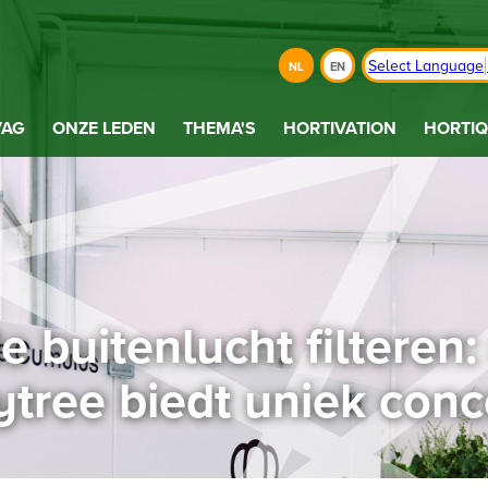
Select Language
NL
EN
VAG
ONZE LEDEN
THEMA'S
HORTIVATION
HORTIQ
de buitenlucht filteren
ytree biedt uniek conc