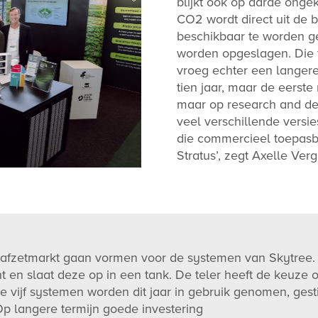
blijkt ook op aarde onge
CO2 wordt direct uit de b
beschikbaar te worden ges
worden opgeslagen. Die 
vroeg echter een langere 
tien jaar, maar de eerste
maar op research and d
veel verschillende versie
die commercieel toepasb
Stratus’, zegt Axelle Ver
 afzetmarkt gaan vormen voor de systemen van Skytree.
ucht en slaat deze op in een tank. De teler heeft de keuze
 vijf systemen worden dit jaar in gebruik genomen, gest
Op langere termijn goede investering