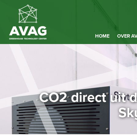
HOME
OVER A
CO2 direct uit 
Sk