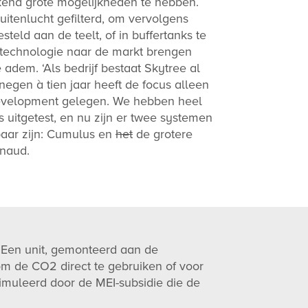
kend grote mogelijkheden te hebben.
uitenlucht gefilterd, om vervolgens
teld aan de teelt, of in buffertanks te
technologie naar de markt brengen
adem. ‘Als bedrijf bestaat Skytree al
 negen à tien jaar heeft de focus alleen
evelopment gelegen. We hebben heel
s uitgetest, en nu zijn er twee systemen
aar zijn: Cumulus en
het
de grotere
gnaud.
 Een unit, gemonteerd aan de
 om de CO2 direct te gebruiken of voor
imuleerd door de MEI-subsidie die de