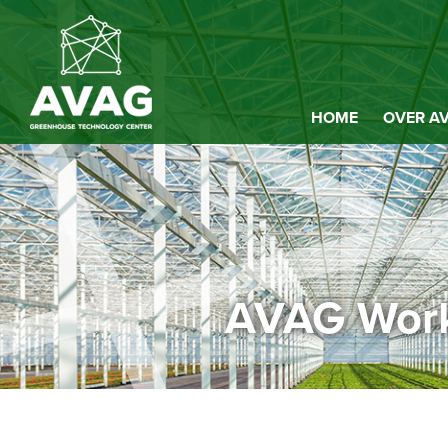
HOME
OVER A
AVAG Work