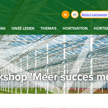
Select Language
NL
EN
VAG
ONZE LEDEN
THEMA'S
HORTIVATION
HORTIQ
shop 'Meer succes met