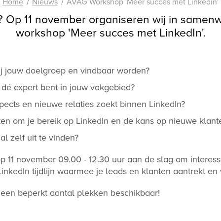
Home
Nieuws
AVAG Workshop 'Meer succes met Linkedin'
en? Op 11 november organiseren wij in samen
workshop 'Meer succes met LinkedIn'.
bij jouw doelgroep en vindbaar worden?
j dé expert bent in jouw vakgebied?
spects en nieuwe relaties zoekt binnen LinkedIn?
roten om je bereik op LinkedIn en de kans op nieuwe klant
l zelf uit te vinden?
 11 november 09.00 - 12.30 uur aan de slag om
interess
LinkedIn tijdlijn waarmee je leads en klanten aantrekt e
ts een beperkt aantal plekken beschikbaar!