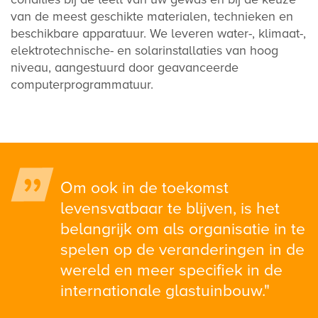
van de meest geschikte materialen, technieken en
beschikbare apparatuur. We leveren water-, klimaat-,
elektrotechnische- en solarinstallaties van hoog
niveau, aangestuurd door geavanceerde
computerprogrammatuur.
Om ook in de toekomst
levensvatbaar te blijven, is het
belangrijk om als organisatie in te
spelen op de veranderingen in de
wereld en meer specifiek in de
internationale glastuinbouw."