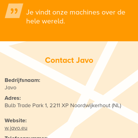
Je vindt onze machines over de
hele wereld.
Contact Javo
Bedrijfsnaam:
Javo
Adres:
Bulb Trade Park 1, 2211 XP Noordwijkerhout (NL)
Website:
w.javo.eu