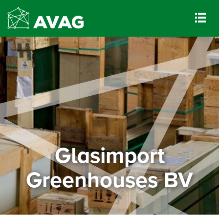
Glasimport
Greenhouses BV