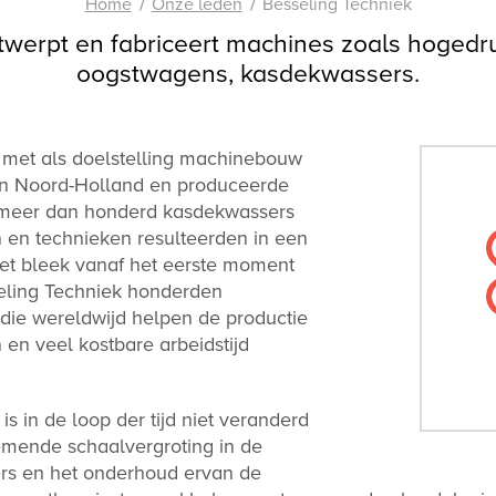
Home
Onze leden
Besseling Techniek
twerpt en fabriceert machines zoals hogedr
oogstwagens, kasdekwassers.
t met als doelstelling machinebouw
 in Noord-Holland en produceerde
g meer dan honderd kasdekwassers
 en technieken resulteerden in een
et bleek vanaf het eerste moment
seling Techniek honderden
die wereldwijd helpen de productie
 en veel kostbare arbeidstijd
s in de loop der tijd niet veranderd
emende schaalvergroting in de
rs en het onderhoud ervan de