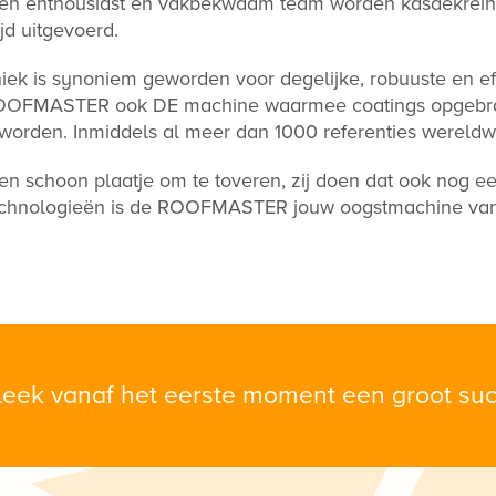
t een enthousiast en vakbekwaam team worden kasdekreini
jd uitgevoerd.
 is synoniem geworden voor degelijke, robuuste en eff
ROOFMASTER ook DE machine waarmee coatings opgebrac
worden. Inmiddels al meer dan 1000 referenties wereldwi
n schoon plaatje om te toveren, zij doen dat ook nog ee
echnologieën is de ROOFMASTER jouw oogstmachine van d
leek vanaf het eerste moment een groot suc