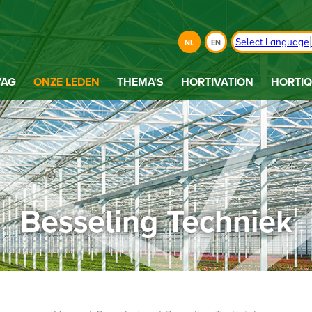
Select Language
NL
EN
VAG
ONZE LEDEN
THEMA'S
HORTIVATION
HORTIQ
Besseling Techniek