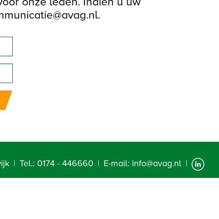
 voor onze leden. Indien u uw
ommunicatie@avag.nl.
ijk
Tel.:
0174 - 446660
E-mail:
info@avag.nl