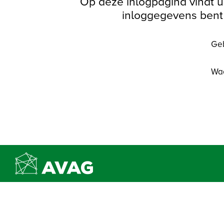
Op deze inlogpagina vindt u 
inloggegevens bent 
Geb
Wac