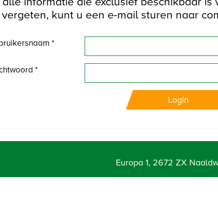
alle informatie die exclusief beschikbaar is
vergeten, kunt u een e-mail sturen naar c
ruikersnaam *
htwoord *
Login
Europa 1, 2672 ZX Naaldw