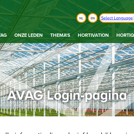
Select Language
NL
EN
VAG
ONZE LEDEN
THEMA'S
HORTIVATION
HORTIQ
AVAG Login-pagina