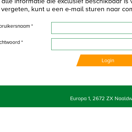
alle informatie die exclusief beschikbaar is
vergeten, kunt u een e-mail sturen naar c
ruikersnaam *
htwoord *
Login
Europa 1, 2672 ZX Naaldw