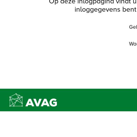
Op deze inlogpagina vindt u 
inloggegevens bent 
Geb
Wac