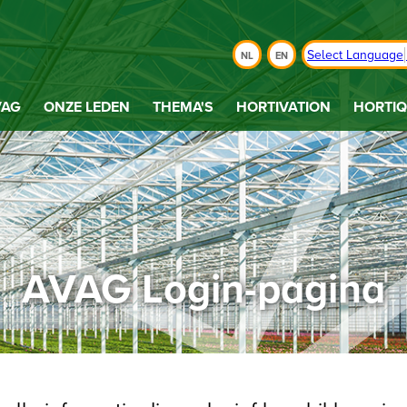
Select Language
NL
EN
VAG
ONZE LEDEN
THEMA'S
HORTIVATION
HORTIQ
AVAG Login-pagina