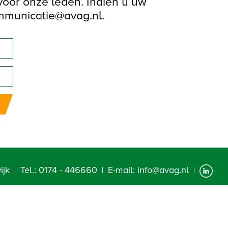
 voor onze leden. Indien u uw
ommunicatie@avag.nl.
ijk
Tel.:
0174 - 446660
E-mail:
info@avag.nl