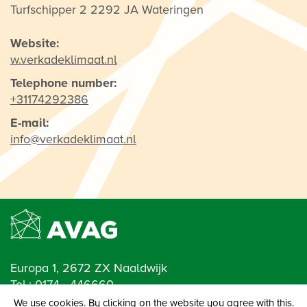
Turfschipper 2 2292 JA Wateringen
Website:
w.verkadeklimaat.nl
Telephone number:
+31174292386
E-mail:
info@verkadeklimaat.nl
Europa 1, 2672 ZX Naaldwijk
Tel.:
0174 - 446660
E-mail:
info@avag.nl
We use cookies. By clicking on the website you agree with this.