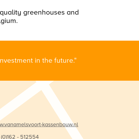
-quality greenhouses and
lgium.
vestment in the future."
.vanamelsvoort-kassenbouw.nl
 (0)162 - 512554