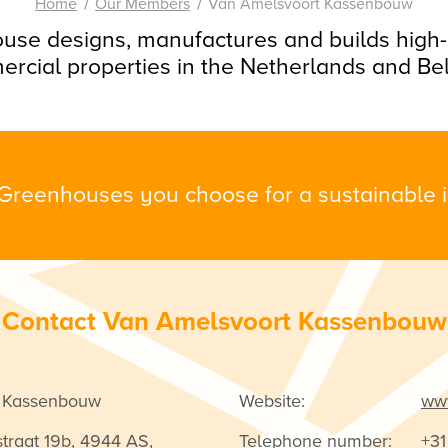
Home
Our Members
Van Amelsvoort Kassenbouw
se designs, manufactures and builds high
rcial properties in the Netherlands and Be
Greenhouses you choose for a sustainable in
Contact Van Amelsvoort Kassenbouw
 Kassenbouw
Website:
www
traat 19b, 4944 AS,
Telephone number:
+31