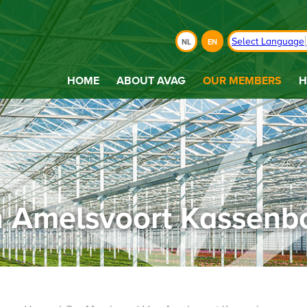
Select Language
NL
EN
HOME
ABOUT AVAG
OUR MEMBERS
H
 Amelsvoort Kassen