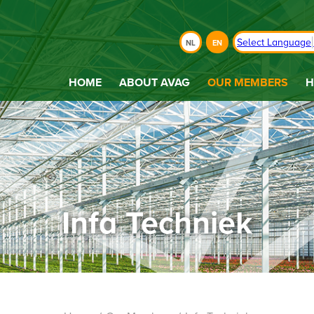
Select Language
NL
EN
HOME
ABOUT AVAG
OUR MEMBERS
H
Infa Techniek